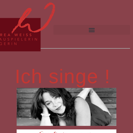
Zum
primären
Inhalt
springen
Ich singe !